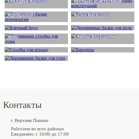
Обсадные коробки
несущих конструкций
Деревянные балки
перекрытия
Балки мауэрлата
Деревянные балки для
Клееный брус
пола
Деревянные столбы для
дома
Столбы для навесов
Столбы для веранд
Биндеры
Деревянные балки для
стен
Контакты
г. Верхняя Пышма
Работаем во всех районах
Ежедневно: с 10:00 до 17:00