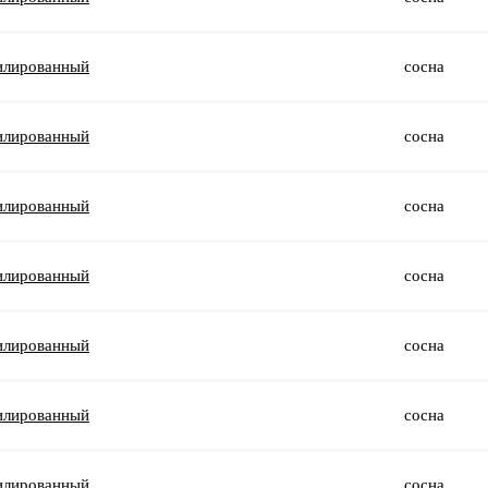
илированный
сосна
илированный
сосна
илированный
сосна
илированный
сосна
илированный
сосна
илированный
сосна
илированный
сосна