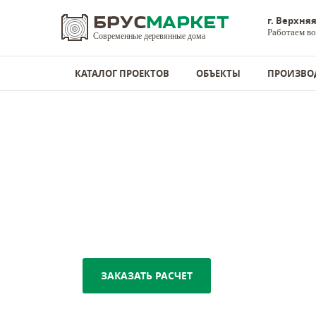
г. Верхн
Работаем во
Современные деревянные дома
КАТАЛОГ ПРОЕКТОВ
ОБЪЕКТЫ
ПРОИЗВО
Дома из бруса
-
Клееный брус
КЛЕЕНЫЙ БРУС ОТ
ПРОИЗВОДИТЕЛЯ
Более 10 лет производим брус из отборно
ЗАКАЗАТЬ РАСЧЕТ