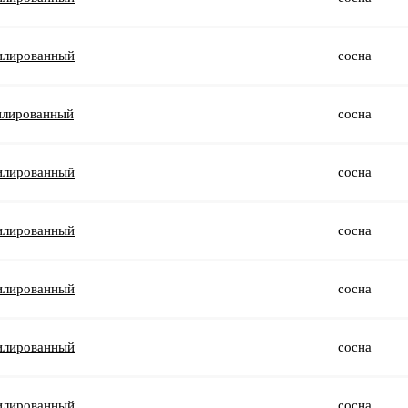
илированный
сосна
илированный
сосна
илированный
сосна
илированный
сосна
илированный
сосна
илированный
сосна
илированный
сосна