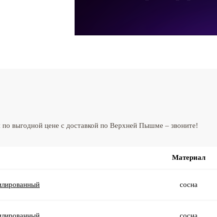
я по выгодной цене с доставкой по Верхней Пышме – звоните!
Материал
илированный
сосна
илированный
сосна