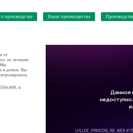
го производства
Наши преимущества
Производств
е от
брус по лучшим
 Мы
а и домов. Вы
онтролировать
650х400, и