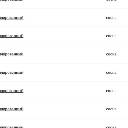
илированный
сосна
илированный
сосна
илированный
сосна
илированный
сосна
илированный
сосна
илированный
сосна
илированный
сосна