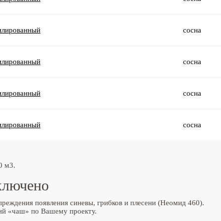
илированный
сосна
илированный
сосна
илированный
сосна
илированный
сосна
0 м3.
включено
реждения появления синевы, грибков и плесени (Неомид 460).
ний «чаш» по Вашему проекту.