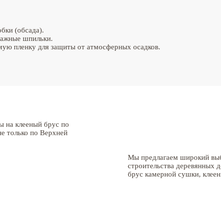
бки (обсада).
тажные шпильки.
мую пленку для защиты от атмосферных осадков.
ы на клееный брус по
е только по Верхней
Мы предлагаем широкий выб
строительства деревянных д
брус камерной сушки, клеен