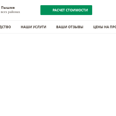
яя Пышма
РАСЧЕТ СТОИМОСТИ
 всех районах
ДСТВО
НАШИ УСЛУГИ
ВАШИ ОТЗЫВЫ
ЦЕНЫ НА П
й ели и сосны